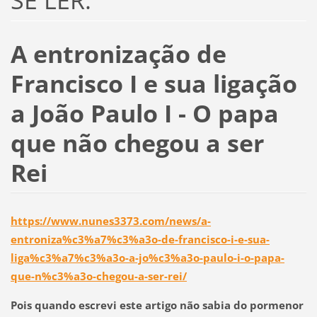
SE LER:
A entronização de
Francisco I e sua ligação
a João Paulo I - O papa
que não chegou a ser
Rei
https://www.nunes3373.com/news/a-
entroniza%c3%a7%c3%a3o-de-francisco-i-e-sua-
liga%c3%a7%c3%a3o-a-jo%c3%a3o-paulo-i-o-papa-
que-n%c3%a3o-chegou-a-ser-rei/
Pois quando escrevi este artigo não sabia do pormenor