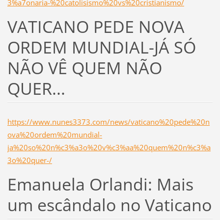
3%a7onaria-%20catolisismo%20vs%20cristianismo/
VATICANO PEDE NOVA
ORDEM MUNDIAL-JÁ SÓ
NÃO VÊ QUEM NÃO
QUER...
https://www.nunes3373.com/news/vaticano%20pede%20n
ova%20ordem%20mundial-
ja%20so%20n%c3%a3o%20v%c3%aa%20quem%20n%c3%a
3o%20quer-/
Emanuela Orlandi: Mais
um escândalo no Vaticano