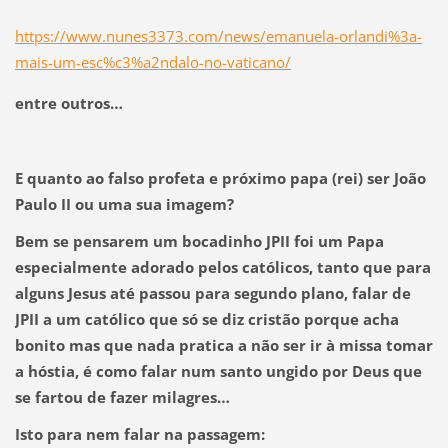
https://www.nunes3373.com/news/emanuela-orlandi%3a-
mais-um-esc%c3%a2ndalo-no-vaticano/
entre outros…
E quanto ao falso profeta e próximo papa (rei) ser João
Paulo II ou uma sua imagem?
Bem se pensarem um bocadinho JPII foi um Papa
especialmente adorado pelos católicos, tanto que para
alguns Jesus até passou para segundo plano, falar de
JPII a um católico que só se diz cristão porque acha
bonito mas que nada pratica a não ser ir à missa tomar
a hóstia, é como falar num santo ungido por Deus que
se fartou de fazer milagres…
Isto para nem falar na passagem: