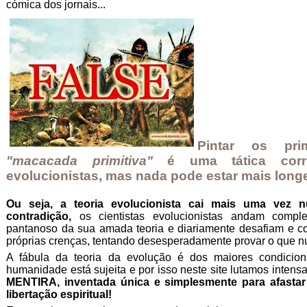
cómica dos jornais...
Pintar os pr
"macacada primitiva"
é uma tática corr
evolucionistas, mas nada pode estar mais long
Ou seja, a teoria evolucionista cai mais uma vez num
contradição,
os cientistas evolucionistas andam complet
pantanoso da sua amada teoria e diariamente desafiam e co
próprias crenças, tentando desesperadamente provar o que
A fábula da teoria da evolução é dos maiores condicio
humanidade está sujeita e por isso neste site lutamos intens
MENTIRA, inventada única e simplesmente para afasta
libertação espiritual!