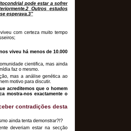
ocondrial pode estar a sofrer
riormente.2 Outros estudos
se esperava.3”
l viveu com certeza muito tempo
sseiros;
anos viveu há menos de 10.000
omunidade cientifica, mas ainda
mídia faz o mesmo.
ação, mas a análise genética ao
nem motivo para discutir.
que acreditemos que o homem
ica mostra-nos exactamente o
rceber contradições desta
smo ainda tenta demonstrar?!?
ente deveriam estar na secção