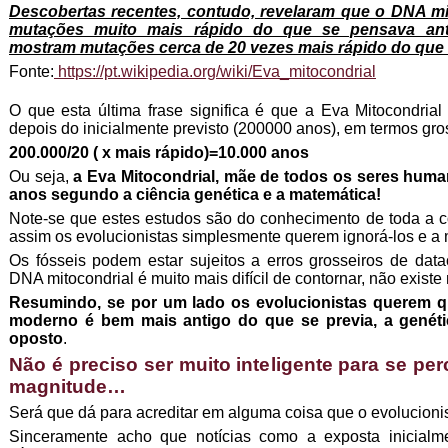
Descobertas recentes, contudo, revelaram que o DNA mit
mutações muito mais rápido do que se pensava ante
mostram mutações cerca de 20 vezes mais rápido do que 
Fonte:
https://pt.wikipedia.org/wiki/Eva_mitocondrial
O que esta última frase significa é que a Eva Mitocondria
depois do inicialmente previsto (200000 anos), em termos gro
200.000/20 ( x mais rápido)=10.000 anos
Ou seja,
a Eva Mitocondrial, mãe de todos os seres hum
anos segundo a ciência genética e a matemática!
Note-se que estes estudos são do conhecimento de toda a c
assim os evolucionistas simplesmente querem ignorá-los e a 
Os fósseis podem estar sujeitos a erros grosseiros de dat
DNA mitocondrial é muito mais difícil de contornar, não existe 
Resumindo, se por um lado os evolucionistas querem 
moderno é bem mais antigo do que se previa, a genét
oposto
.
Não é preciso ser muito inteligente para se pe
magnitude…
Será que dá para acreditar em alguma coisa que o evolucioni
Sinceramente acho que notícias como a exposta inicialm