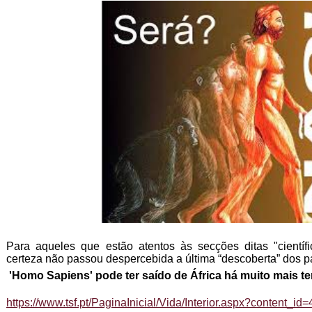
Para aqueles que estão atentos às secções ditas "científi
certeza não passou despercebida a última “descoberta” dos p
'Homo Sapiens' pode ter saído de África há muito mais t
https://www.tsf.pt/PaginaInicial/Vida/Interior.aspx?content_