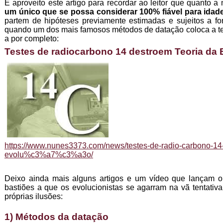
E aproveito este artigo para recordar ao leitor que quanto 
um único que se possa considerar 100% fiável para idad
partem de hipóteses previamente estimadas e sujeitos a for
quando um dos mais famosos métodos de datação coloca a teo
a por completo:
Testes de radiocarbono 14 destroem Teoria da
https://www.nunes3373.com/news/testes-de-radio-carbono-14-
evolu%c3%a7%c3%a3o/
Deixo ainda mais alguns artigos e um vídeo que lançam o
bastiões a que os evolucionistas se agarram na vã tentati
próprias ilusões:
1) Métodos da datação