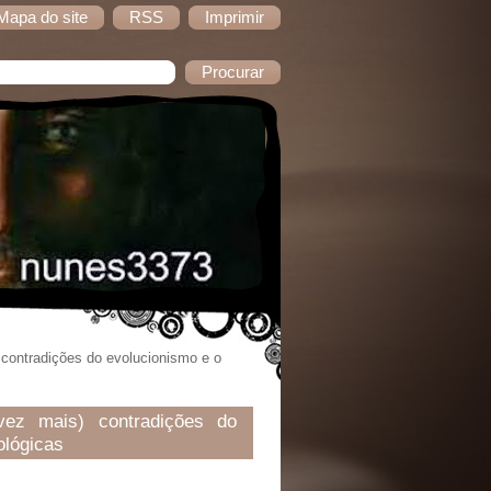
Mapa do site
RSS
Imprimir
 contradições do evolucionismo e o
ez mais) contradições do
ológicas