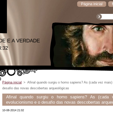
Página inicial
DE E A VERDADE
8:32
Página inicial
>
Afinal quando surgiu o homo sapiens? As (cada vez mais)
desafio das novas descobertas arqueológicas
Afinal quando surgiu o homo sapiens? As (cada v
evolucionismo e o desafio das novas descobertas arque
10-08-2014 21:02