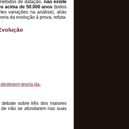
a métodos de datação,
não existe
es acima de 50.000 anos
(todos
tes variações na análise), aliás
ria da evolução à prova, refuta-
 Evolução
destroem-teoria-da-
 debate sobre três dos maiores
va de não se afundarem nas suas