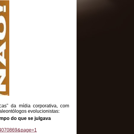
cas" da mídia corporativa, com
aleontólogos evolucionistas:
empo do que se julgava
id=4070869&page=1