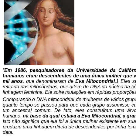
“
Em 1986, pesquisadores da Universidade da Califór
humanos eram descendentes de uma única mulher que viv
mil anos
, que denominaram de
Eva Mitocondrial
.1 Eles 
retirado das mitocôndrias, que difere do DNA do núcleo da cé
linhagem feminina. Ele sofre mutações em rápidas proporções
Comparando o DNA mitocondrial de mulheres de vários grupo
quanto tempo se passou para que cada grupo assumisse carac
um ancestral comum. De fato, eles construíram uma árv
humano,
na base da qual estava a Eva Mitocondrial, a g
Isto não significa que ela foi a única mulher existente em s
produziu uma linhagem direta de descendentes por linha femi
data.