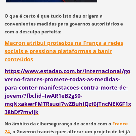
O que é certo é que tudo isto deu origem a
convenientes medidas para governos autoritários e
com a desculpa perfeita:
Macron atribui protestos na França a redes
sociais e pressiona plataformas a banir
conteúdos
https://www.estadao.com.br/internacional/go
verno-frances-promete-todas-as-medidas-
para-conter-manifestacoes-contra-morte-de-
jovem/?fbclid=IwAR1eB2gS0-
mqNxakwrFMTRsuoi7wZBuhIQzf6jTncNEK6F1x
38bDf7mviJk
No âmbito da cibersegurança de acordo com o
France
24
, o Governo francês quer alterar um projeto de lei já