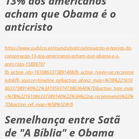
13% dos americanos
acham que Obama é o
anticristo
https://www.publico.pt/mundo/noticia/inquerito-a-teorias-da-
conspiracao-13-dos-americanos-acham-que-obama-e-o-
anticristo-1589970?
fb_action_ids=161086337389140&fb_action_types=og.recomme
nds&fb_source=timeline_og&action_object_map=%7B%221610
86337389140%22%3A195937473863646%7D&action_type_map
=%7B%22161086337389140%22%3A%22og.recommends%22%
7D&action_ref_map=%5B%5D#/0
Semelhança entre Satã
de "A Bíblia" e Obama