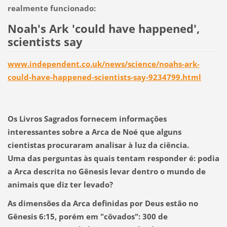
realmente funcionado:
Noah's Ark 'could have happened',
scientists say
www.independent.co.uk/news/science/noahs-ark-
could-have-happened-scientists-say-9234799.html
Os Livros Sagrados fornecem informações
interessantes sobre a Arca de Noé que alguns
cientistas procuraram analisar à luz da ciência.
Uma das perguntas às quais tentam responder é:
podia
a Arca descrita no Gênesis levar dentro o mundo de
animais que diz ter levado?
As dimensões da Arca definidas por Deus estão no
Gênesis 6:15, porém em "côvados": 300 de