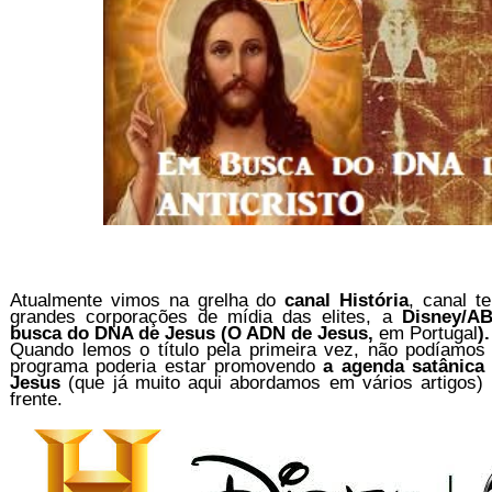
Atualmente vimos na grelha do
canal História
, canal t
grandes corporações de mídia das elites, a
Disney/A
busca do DNA de Jesus (O ADN de Jesus,
em Portugal
).
Quando lemos o título pela primeira vez, não podíamos 
programa poderia estar promovendo
a agenda satânica
Jesus
(que já muito aqui abordamos em vários artigos)
frente.