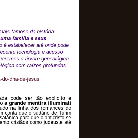
ais famoso da história:
uma família e seus
o é estabelecer até onde pode
ecente tecnologia e acesso
criaremos a árvore genealógica
alógica com raízes profundas
a-do-dna-de-jesus
ada pode ser tão explicito e
mo
a grande mentira illuminati
udo na linha dos romances do
 conta que o sudário de Turim
atânica para que o anticristo se
nto cristãos como judeus,e até