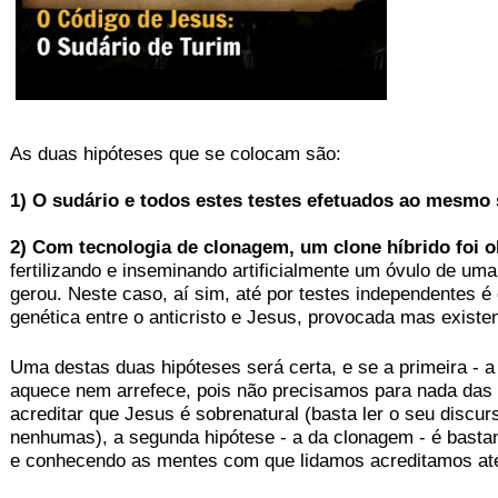
As duas hipóteses que se colocam são:
1) O sudário e todos estes testes efetuados ao mesmo 
2) Com tecnologia de clonagem, um clone híbrido foi 
fertilizando e inseminando artificialmente um óvulo de u
gerou. Neste caso, aí sim, até por testes independentes é
genética entre o anticristo e Jesus, provocada mas existen
Uma destas duas hipóteses será certa, e se a primeira - a
aquece nem arrefece, pois não precisamos para nada das p
acreditar que
Jesus é sobrenatural
(basta ler o seu discu
nenhumas), a segunda hipótese - a da clonagem - é bastan
e conhecendo as mentes com que lidamos acreditamos a