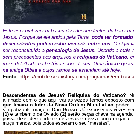
Este especial vai em busca dos descendentes do homem m
Jesus. Porque se ele andou pela Terra,
pode ter formado 
descendentes podem estar vivendo entre nós.
O objetiv
ser reconstituída a
genealogia de Jesus.
Usando a mais r
sem precedentes aos arquivos e
relíquias do Vaticano
, 
mais detalhada na história sobre Jesus. Uma árvore gene
na antiga Bíblia e cujos ramos se estendem até hoje.
Fonte:
https://mobile.seuhistory.com/programas/em-busc
Descendentes de Jesus? Relíquias do Vaticano?
N
alinhado com o que aqui várias vezes temos exposto co
que levará o líder da Nova Ordem Mundial ao poder,
t
simpatizante maçom Dan Brown. J
á expusemos vezes sem
(1)
(2)
e também o de Oviedo
serão peças chave na agenda s
possa dizer descendente de Jesus e dessa forma enganar ta
muçulmanos, pois todos esperam o seu "messias".