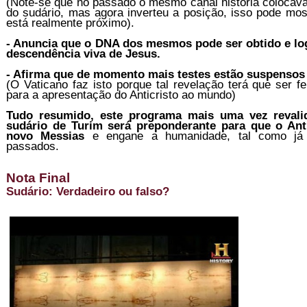
(Note-se que no passado o mesmo canal história colocava
do sudário, mas agora inverteu a posição, isso pode mos
está realmente próximo).
- Anuncia que o DNA dos mesmos pode ser obtido e lo
descendência viva de Jesus.
- Afirma que de momento mais testes estão suspensos 
(O Vaticano faz isto porque tal revelação terá que ser fe
para a apresentação do Anticristo ao mundo)
Tudo resumido, este programa mais uma vez revali
sudário de Turim será preponderante para que o Ant
novo Messias
e engane a humanidade, tal como já 
passados.
Nota Final
Sudário: Verdadeiro ou falso?