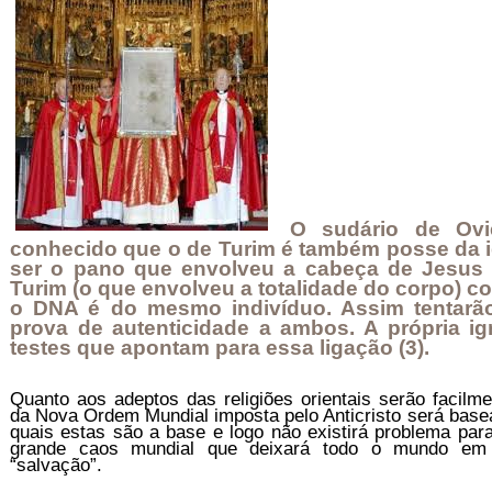
O sudário de Ovi
conhecido que o de Turim é também posse da igr
ser o pano que envolveu a cabeça de Jesus 
Turim (o que envolveu a totalidade do corpo) 
o DNA é do mesmo indivíduo. Assim tentarã
prova de autenticidade a ambos. A própria igr
testes que apontam para essa ligação
(3)
.
Quanto aos adeptos das religiões orientais serão facilme
da Nova Ordem Mundial imposta pelo Anticristo será base
quais estas são a base e logo não existirá problema par
grande caos mundial que deixará todo o mundo em
“salvação”.