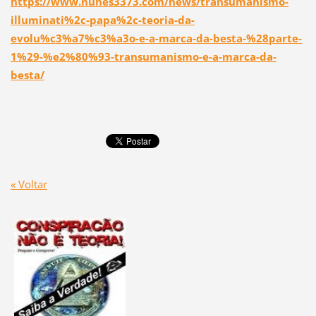
https://www.nunes3373.com/news/transumanismo-
illuminati%2c-papa%2c-teoria-da-
evolu%c3%a7%c3%a3o-e-a-marca-da-besta-%28parte-
1%29-%e2%80%93-transumanismo-e-a-marca-da-
besta/
« Voltar