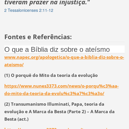
tiveram prazer na injustiça."
2 Tessalonicenses 2:11-12
Fontes e Referências:
O que a Bíblia diz sobre o ateísmo
www.napec.org/apologetica/o-que-a-biblia-diz-sobre-o-
ateismo/
(1) O porquê do Mito da teoria da evolução
https://www.nunes3373.com/news/o-porqu%c3%aa-
do-mito-da-teoria-da-evolu%c3%a7%c3%a3o/
(2) Transumanismo Illuminati, Papa, teoria da
evolução e A Marca da Besta (Parte 2) – A Marca da
Besta (act.)