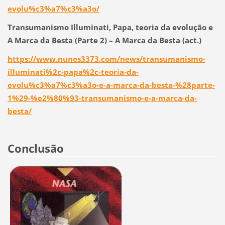
evolu%c3%a7%c3%a3o/
Transumanismo Illuminati, Papa, teoria da evolução e
A Marca da Besta (Parte 2) – A Marca da Besta (act.)
https://www.nunes3373.com/news/transumanismo-
illuminati%2c-papa%2c-teoria-da-
evolu%c3%a7%c3%a3o-e-a-marca-da-besta-%28parte-
1%29-%e2%80%93-transumanismo-e-a-marca-da-
besta/
Conclusão