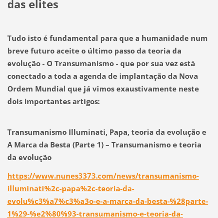
das elites
Tudo isto é fundamental para que a humanidade num
breve futuro aceite o último passo da teoria da
evolução
- O Transumanismo - que por sua vez está
conectado a toda a agenda de implantação da Nova
Ordem Mundial
que já vimos exaustivamente neste
dois importantes artigos:
Transumanismo Illuminati, Papa, teoria da evolução e
A Marca da Besta (Parte 1) – Transumanismo e teoria
da evolução
https://www.nunes3373.com/news/transumanismo-
illuminati%2c-papa%2c-teoria-da-
evolu%c3%a7%c3%a3o-e-a-marca-da-besta-%28parte-
1%29-%e2%80%93-transumanismo-e-teoria-da-