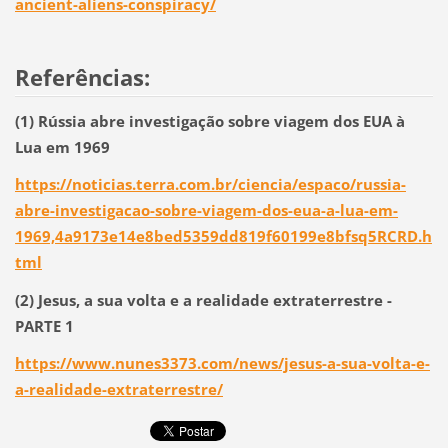
ancient-aliens-conspiracy/
Referências:
(1) Rússia abre investigação sobre viagem dos EUA à
Lua em 1969
https://noticias.terra.com.br/ciencia/espaco/russia-
abre-investigacao-sobre-viagem-dos-eua-a-lua-em-
1969,4a9173e14e8bed5359dd819f60199e8bfsq5RCRD.h
tml
(2) Jesus, a sua volta e a realidade extraterrestre -
PARTE 1
https://www.nunes3373.com/news/jesus-a-sua-volta-e-
a-realidade-extraterrestre/