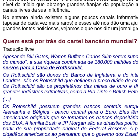
nível da mídia que abrange grandes franjas da população
canais livres da sua influência.
No entanto ainda existem alguns poucos canais informat
(apesar de cada vez mais raros) e esses até nos dão uma ajud
grandes fontes noticiosas, vejamos o que nos diz um jornal gr
Quem está por trás do cartel bancário mundial? 
Tradução livre
Apesar de Bill Gates, Warren Buffet e Carlos Slim serem su
do mundo", a sua riqueza combinada de 180.000 milhões d
servos para a Casa de Rothschild.
Os Rothschild são donos do Banco de Inglaterra e do int
Londres, são os Rothschild que definem o preço diário do me
Os Rothschild são os proprietários das minas de ouro e d
grandes indústrias extractivas, como a Rio Tinto e British Pet
(…)
Os Rothschild possuem grandes bancos centrais europeu
Alemanha e Bélgica - banco central para o Euro. Eles têm
americanas originais que se tornaram os bancos depositári
dos EUA. A família Bush e JP Morgan são as dinastias polític
partir de sua propriedade original do Federal Reserve. A 
cidadãos americanos ao pensarem que o governo dos Estad