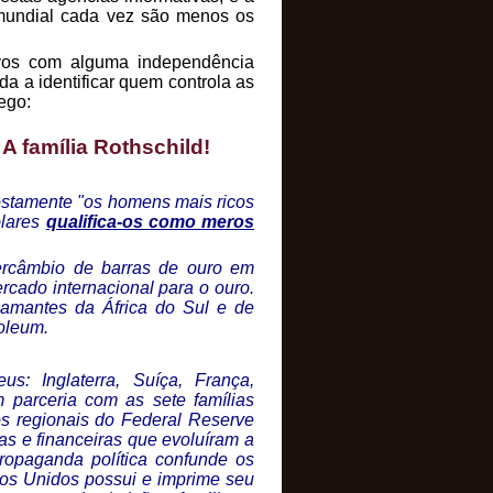
 mundial cada vez são menos os
ivos com alguma independência
a a identificar quem controla as
ego:
A família Rothschild!
postamente "os homens mais ricos
ólares
qualifica-os como meros
ercâmbio de barras de ouro em
rcado internacional para o ouro.
iamantes da África do Sul e de
roleum.
s: Inglaterra, Suíça, França,
 parceria com as sete famílias
os regionais do Federal Reserve
as e financeiras que evoluíram a
propaganda política confunde os
os Unidos possui e imprime seu