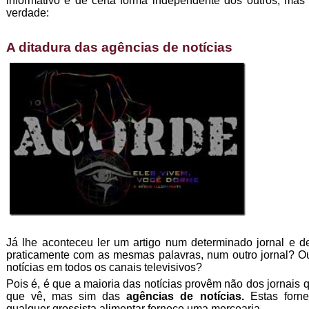
informativo é de certa forma independente dos outros, mas
verdade:
A ditadura das agências de notícias
Já lhe aconteceu ler um artigo num determinado jornal e d
praticamente com as mesmas palavras, num outro jornal? O
notícias em todos os canais televisivos?
Pois é, é que a maioria das notícias provêm não dos jornais 
que vê, mas sim das
agências de notícias.
Estas forn
qualquer grossista alimentar fornece uma mercearia.