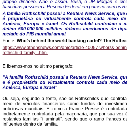
próprio dinheiro. Não é assim. Bush, o JP Morgan e cinco 
bancárias possuem a Reserva Federal em parceria com os Ro
A família Rothschild possui a Reuters News Service, que
é proprietária ou virtualmente controla cada meio d
América, Europa e Israel. Os Rothschild controlam a
detém 500.000.000 milhões dólares americanos de rique
metade do PIB mundial anual.
Fonte
: Who’s behind the world banking cartel?
The Rothsch
https://www.athensnews.com/ohio/article-40087-whorss-behind
rothschild-family_.html
E fixemos-mos no último parágrafo:
“A família Rothschild possui a Reuters News Service, q
e é proprietária ou virtualmente controla cada meio 
América, Europa e Israel”
Ou seja, segundo a fonte, são os Rothschilds que controla
meio de veículos financeiros como fundos de investime
noticiosas mundiais. E como a France Presse é controlad
indiretamente controlada pela maçonaria, que por sua vez 
restantes familias "illuminati", sendo que o ramo francês 
influentes dentro da família.