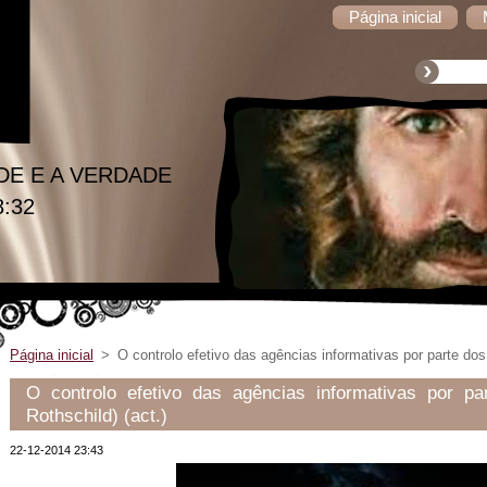
Página inicial
DE E A VERDADE
8:32
Página inicial
>
O controlo efetivo das agências informativas por parte dos i
O controlo efetivo das agências informativas por part
Rothschild) (act.)
22-12-2014 23:43