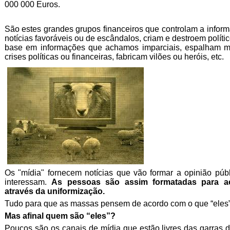
000 000 Euros.
São estes grandes grupos financeiros que controlam a inform
notícias favoráveis ou de escândalos, criam e destroem polít
base em informações que achamos imparciais, espalham me
crises políticas ou financeiras, fabricam vilões ou heróis, etc.
Os "mídia" fornecem notícias que vão formar a opinião públ
interessam.
As pessoas são assim formatadas para ac
através da uniformização.
Tudo para que as massas pensem de acordo com o que “eles
Mas afinal quem são “eles”?
Poucos são os canais de mídia que estão livres das garras d