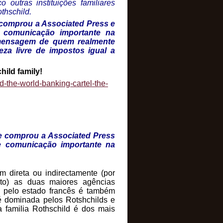
outras instituições familiares
thschild.
 comprou a Associated Press e
e comunicação importante na
 mensagem de quem realmente
za livre de impostos igual a
ild family!
-the-world-banking-cartel-the-
ue comprou a Associated Press
de comunicação importante na
m direta ou indirectamente (por
nto) as duas maiores agências
a pelo estado francês é também
é dominada pelos Rotshchilds e
da familia Rothschild é dos mais