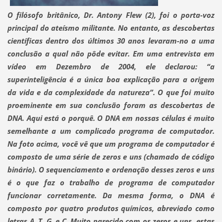
O filósofo britânico,
D
r. Antony Flew
(2)
,
foi o porta-voz
principal do ateísmo militante.
No entanto, as descobertas
científicas dentro dos últimos 30 anos levaram-no a uma
conclusão a qual não pôde evitar. Em uma entrevista em
vídeo em Dezembro de 2004, ele declarou:
“a
superinteligência é a única boa explicação para a origem
da vida e da complexidade da natureza”
. O que foi muito
proeminente em sua conclusão foram as descobertas de
DNA. Aqui está o porquê
. O DNA em nossas células é muito
semelhante a um complicado programa de computador
.
Na foto acima, você vê que um programa de computador é
composto de uma série de zeros e uns (chamado de código
binário). O sequenciamento e ordenação desses zeros e uns
é o que faz o trabalho de programa de computador
funcionar corretamente. Da mesma forma, o DNA é
composto por quatro produtos químicos, abreviado como
letras A, T, G, e C. Muito parecido com os zeros e uns, estas