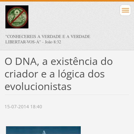
"CONHECEREIS A VERDADE E A VERDADE
LIBERTAR-VOS-Á" - João 8:32
O DNA, a existência do
criador e a lógica dos
evolucionistas
15-07-2014 18:40