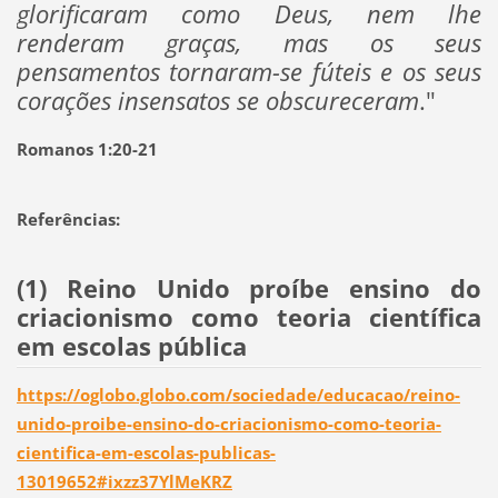
glorificaram como Deus, nem lhe
renderam graças, mas os seus
pensamentos tornaram-se fúteis e os seus
corações insensatos se obscureceram
."
Romanos 1:20-21
Referências:
(1) Reino Unido proíbe ensino do
criacionismo como teoria científica
em escolas pública
https://oglobo.globo.com/sociedade/educacao/reino-
unido-proibe-ensino-do-criacionismo-como-teoria-
cientifica-em-escolas-publicas-
13019652#ixzz37YlMeKRZ