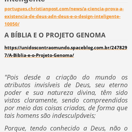
portugues.christianpost.com/news/a-ciencia-prova-a-
existencia-de-deus-adn-deus-e-o-design-inteligente-
10050/
A BÍBLIA E O PROJETO GENOMA
https://unidoscontraomundo.spaceblog.com.br/247829
7/A-Biblia-e-o-Projeto-Genoma/
"Pois desde a criação do mundo os
atributos invisíveis de Deus, seu eterno
poder e sua natureza divina, têm sido
vistos claramente, sendo compreendidos
por meio das coisas criadas, de forma que
tais homens são indesculpáveis;
Porque, tendo conhecido a Deus, não o