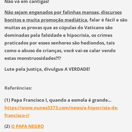
Não vá em cantigas!
Não sejam enganados por falinhas mansas, discursos
bonitos e muita promoção mediática,
falar é fácil e são
muitas as provas que as cúpulas do Vaticano são
dominadas pela falsidade e hipocrisia, os crimes
praticados por esses senhores são hediondos, tais
como o abuso de crianças,
você vai-se calar vendo
estas monstruosidades?!?
Lute pela Justiça, divulgue A VERDADE!
Referências:
(1) Papa Francisco I, quando a esmola é grande...
https://www.nunes3373.com/news/a-hipocrisia-de-
francisco-i/
(2)
O PAPA NEGRO