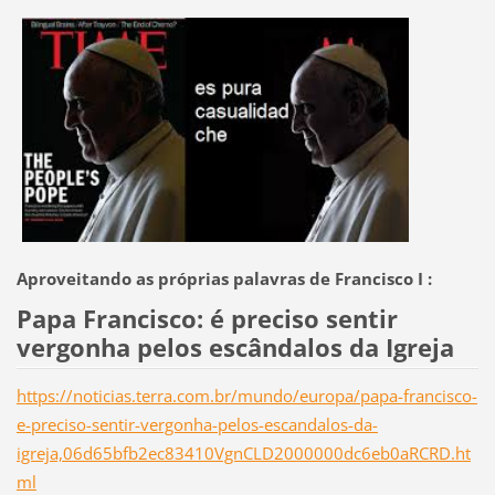
Aproveitando as próprias palavras de Francisco I :
Papa Francisco: é preciso sentir
vergonha pelos escândalos da Igreja
https://noticias.terra.com.br/mundo/europa/papa-francisco-
e-preciso-sentir-vergonha-pelos-escandalos-da-
igreja,06d65bfb2ec83410VgnCLD2000000dc6eb0aRCRD.ht
ml