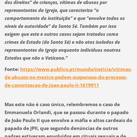
dos direitos” de crianças,
vítimas de abusos por
representantes da Igreja, que caracteriza “o
comportamento da instituição” e que
“envolve todos os
níveis de autoridade”
da Santa Sé. Também por isso
exigem que este e outros casos sejam tratados como
crimes de Estado (da Santa Sé) e não atos isolados de
representantes da Igreja enquanto indivíduos noutros
Estados que não o Vaticano.”
Fonte:
https://www.publico.pt/mundo/noticia/vitimas-
de-abusos-no-mexico-pedem-suspensao-do-processo-
de-canonizacao-de-joao-paulo-ii-1619911
Mas este não é caso único, relembremos o caso de
Emmanuela Orlandi, que se passou durante o papado
de João Paulo II
que envolve a máfia e altos cardeais do
papado de JPII,
que segundo denúncias de outros
padres estiveram envolvidos em rituais sexuais e de