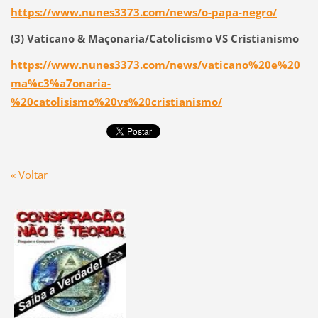
https://www.nunes3373.com/news/o-papa-negro/
(3) Vaticano & Maçonaria/Catolicismo VS Cristianismo
https://www.nunes3373.com/news/vaticano%20e%20
ma%c3%a7onaria-
%20catolisismo%20vs%20cristianismo/
« Voltar