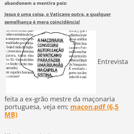
abandonem a mentira pois:
Jesus é uma coisa, o Vaticano outra, e qualquer
semelhança é mera coincidência!
Entrevista
feita a ex-grão mestre da maçonaria
portuguesa, veja em;
maçon.pdf (6,5
MB)