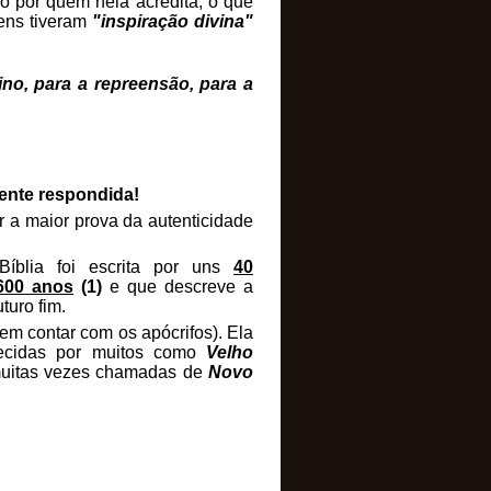
do por quem nela acredita, o que
ens tiveram
"inspiração divina"
ino, para a repreensão, para a
ente respondida!
r a maior prova da autenticidade
íblia foi escrita por uns
40
600 anos
(1)
e que descreve a
uturo fim.
sem contar com os apócrifos). Ela
ecidas por muitos como
Velho
, muitas vezes chamadas de
Novo