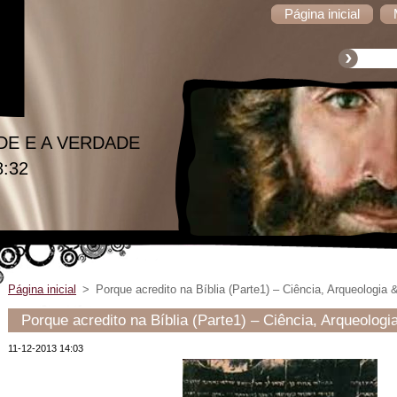
Página inicial
DE E A VERDADE
8:32
Página inicial
>
Porque acredito na Bíblia (Parte1) – Ciência, Arqueologia
Porque acredito na Bíblia (Parte1) – Ciência, Arqueolog
11-12-2013 14:03