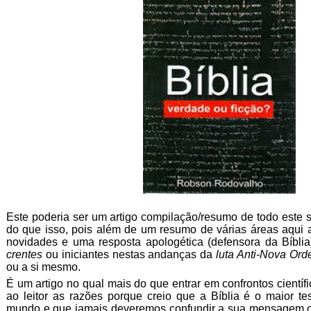
Este poderia ser um artigo compilação/resumo de todo este 
do que isso, pois além de um resumo de várias áreas aqu
novidades e uma resposta apologética (defensora da Bíbli
crentes
ou iniciantes nestas andanças da
luta Anti-Nova Or
ou a si mesmo.
É um artigo no qual mais do que entrar em confrontos científi
ao leitor as razões porque creio que a Bíblia é o maior t
mundo e que jamais deveremos confundir a sua mensagem co