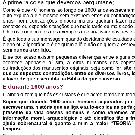
A primeira coisa que devemos perguntar é;
Como é que 40 homens ao longo de 1600 anos escreveram 
auto-explica a ele mesmo sem existirem erros ou contradiçõ
erros, nem contradições embora muitos queiram fazer cre
contexto ou expondo situações que mais tarde ou mais cedo 
bíblicos, como muitos dos exemplos que analisaremos neste a
É que toda a sua mensagem quando devidamente estudada e
o erro ou a ignorância é de quem a lê e não de quem a escre
sem nunca a ter lido...
E se por acaso existem pequenas diferenças entre alguns c
acontece apenas,e aí sim, a erros humanos dos copist
ou traduções dos manuscritos originais, seja como for,
são 
que as supostas contradições entre os diversos livros, 
a favor de quem acredita na Bíblia do que o inverso...
E durante 1600 anos?
E ainda dizem que nós os cristãos é que acreditamos em teor
Supor que durante 1600 anos, homens separados por 
escrever uma história que se liga e auto-explica na perf
presente da vida desses homens e como veremos até
informação moral, arqueológica e até científica tão à
ajuda sobrenatural é quanto a mim a maior “TEORIA”
tempos.