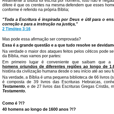
Realmente a Bíblia foi escrita por homens, isso não é nega
difere é que os crentes na mesma defendem que esses hom
conforme é referido na própria Bíblia;
"Toda a Escritura é inspirada por Deus e útil para o ens
correção e para a instrução na justiça,"
2 Timóteo 3:16
Mas pode essa afirmação ser comprovada?
Essa é a grande questão e a que tudo resolve se devidam
Na verdade o maior dos ataques feitos pelos céticos pode se
da Bíblia, mas vamos por partes:
Em primeiro lugar é conveniente que saibam que a B
homens oriundos de diferentes regiões ao longo de 1.
história da civilização humana desde o seu início até ao seu f
Na verdade, a Bíblia é uma pequena biblioteca de 66 livros (
é composta de 39 livros das Escrituras Hebraicas, conh
Testamento
, e de 27 livros das Escrituras Gregas Cristãs
Testamento.
Como é ?!?
40 homens ao longo de 1600 anos ?!?