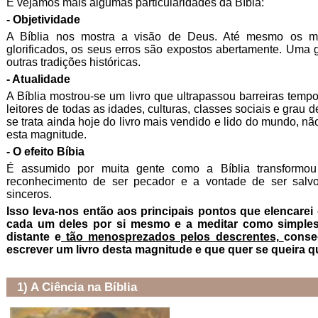
E vejamos mais algumas particularidades da Bíbia:
- Objetividade
A Bíblia nos mostra a visão de Deus. Até mesmo os ma
glorificados, os seus erros são expostos abertamente. Uma 
outras tradições históricas.
- Atualidade
A Bíblia mostrou-se um livro que ultrapassou barreiras tempo
leitores de todas as idades, culturas, classes sociais e grau 
se trata ainda hoje do livro mais vendido e lido do mundo, 
esta magnitude.
- O efeito Bíbia
É assumido por muita gente como a Bíblia transformou 
reconhecimento de ser pecador e a vontade de ser salv
sinceros.
Isso leva-nos então aos principais pontos que elencarei 
cada um deles por si mesmo e a meditar como simpl
distante e
tão menosprezados pelos descrentes,
conse
escrever um livro desta magnitude e que quer se queira
1) A Ciência na Bíblia