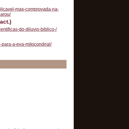
licavel-mas-comprovada-na-
arou/
act.)
ificas-do-diluvio-biblico-/
-para-a-eva-mitocondrial/