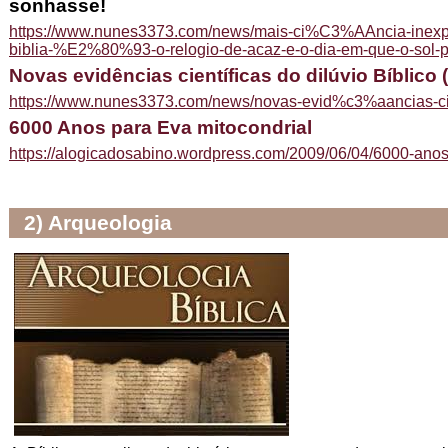
sonhasse!
https://www.nunes3373.com/news/mais-ci%C3%AAncia-inexp
biblia-%E2%80%93-o-relogio-de-acaz-e-o-dia-em-que-o-sol-p
Novas evidências científicas do dilúvio Bíblico (
https://www.nunes3373.com/news/novas-evid%c3%aancias-cient
6000 Anos para Eva mitocondrial
https://alogicadosabino.wordpress.com/2009/06/04/6000-anos
2) Arqueologia