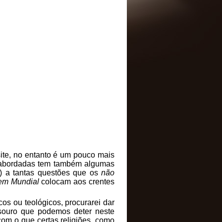
site, no entanto é um pouco mais
i abordadas tem também algumas
a) a tantas questões que os
não
dem Mundial
colocam aos crentes
cos ou teológicos, procurarei dar
esouro que podemos deter neste
m o que certas religiões, como