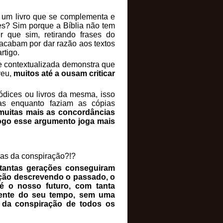
um livro que se complementa e
es? Sim porque a Bíblia não tem
r que sim, retirando frases do
acabam por dar razão aos textos
rtigo.
 contextualizada demonstra que
veu,
muitos até a ousam criticar
ódices ou livros da mesma, isso
as enquanto faziam as cópias
muitas mais as concordâncias
logo esse argumento joga mais
ias da conspiração?!?
tantas gerações conseguiram
eição descrevendo o passado, o
 o nosso futuro, com tanta
 frente do seu tempo, sem uma
 da conspiração de todos os