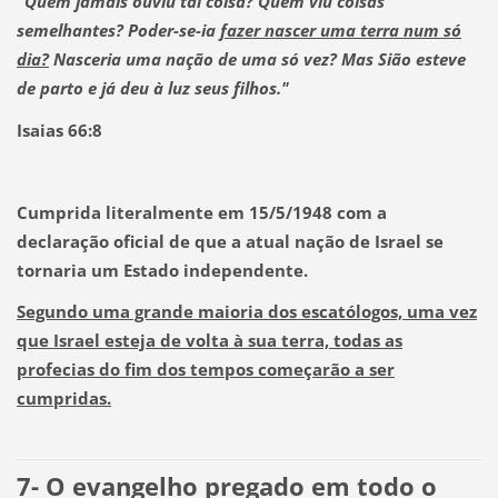
"Quem jamais ouviu tal coisa? Quem viu coisas
semelhantes? Poder-se-ia
fazer nascer uma terra num só
dia?
Nasceria uma nação de uma só vez? Mas Sião esteve
de parto e já deu à luz seus filhos."
Isaias 66:8
Cumprida literalmente em 15/5/1948 com
a
declaração oficial de que a atual nação de Israel se
tornaria um Estado independente.
Segundo uma grande maioria dos escatólogos, uma vez
que Israel esteja de volta à sua terra, todas as
profecias do fim dos tempos começarão a ser
cumpridas.
7- O evangelho pregado em todo o