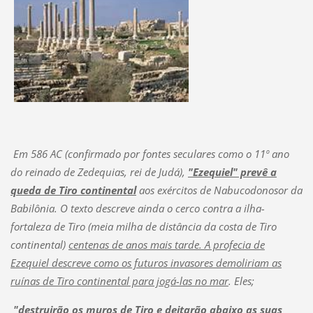
Em 586 AC (confirmado por fontes seculares como o 11º ano
do reinado de Zedequias, rei de Judá),
"Ezequiel" prevê a
queda de Tiro continental
aos exércitos de Nabucodonosor da
Babilônia. O texto descreve ainda o cerco contra a ilha-
fortaleza de Tiro (meia milha de distância da costa de Tiro
continental)
centenas de anos mais tarde. A profecia de
Ezequiel descreve como os futuros invasores demoliriam as
ruínas de Tiro continental para jogá-las no mar
. Eles;
"destruirão os muros de Tiro e deitarão abaixo as suas