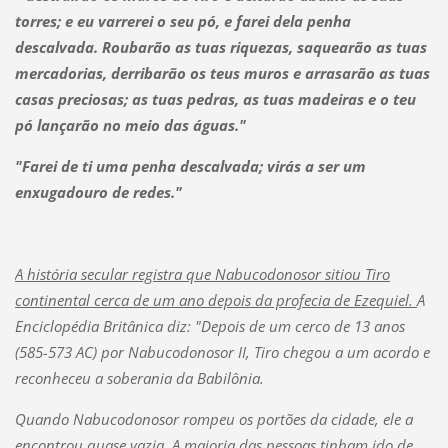
torres; e eu varrerei o seu pó, e farei dela penha
descalvada. Roubarão as tuas riquezas, saquearão as tuas
mercadorias, derribarão os teus muros e arrasarão as tuas
casas preciosas; as tuas pedras, as tuas madeiras e o teu
pó lançarão no meio das águas."
"Farei de ti uma penha descalvada; virás a ser um
enxugadouro de redes."
A história secular registra que Nabucodonosor sitiou Tiro
continental cerca de um ano depois da profecia de Ezequiel.
A
Enciclopédia Britânica diz: "Depois de um cerco de 13 anos
(585-573 AC) por Nabucodonosor II, Tiro chegou a um acordo e
reconheceu a soberania da Babilônia.
Quando Nabucodonosor rompeu os portões da cidade, ele a
encontrou quase vazia. A maioria das pessoas tinham ido de