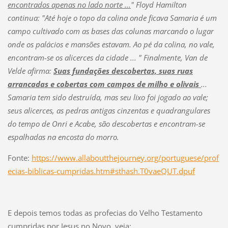
encontrados apenas no lado norte ...
" Floyd Hamilton
continua: "Até hoje o topo da colina onde ficava Samaria é um
campo cultivado com as bases das colunas marcando o lugar
onde os palácios e mansões estavam. Ao pé da colina, no vale,
encontram-se os alicerces da cidade ... " Finalmente, Van de
Velde afirma:
Suas fundações descobertas, suas ruas
arrancadas e cobertas com campos de milho e olivais
...
Samaria tem sido destruída, mas seu lixo foi jogado ao vale;
seus alicerces, as pedras antigas cinzentas e quadrangulares
do tempo de Onri e Acabe, são descobertas e encontram-se
espalhadas na encosta do morro.
Fonte:
https://www.allaboutthejourney.org/portuguese/prof
ecias-biblicas-cumpridas.htm#sthash.T0vaeQUT.dpuf
E depois temos todas as profecias do Velho Testamento
cumpridas por Jesus no Novo, veja: