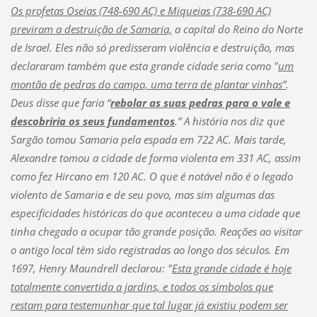
Os profetas Oseias (748-690 AC) e Miqueias (738-690 AC)
previram a destruição de Samaria,
a capital do Reino do Norte
de Israel. Eles não só predisseram violência e destruição, mas
declararam também que esta grande cidade seria como "
um
montão de pedras do campo, uma terra de plantar vinhas”
.
Deus disse que faria “
rebolar as suas pedras para o vale e
descobriria os seus fundamentos
.” A história nos diz que
Sargão tomou Samaria pela espada em 722 AC. Mais tarde,
Alexandre tomou a cidade de forma violenta em 331 AC, assim
como fez Hircano em 120 AC. O que é notável não é o legado
violento de Samaria e de seu povo, mas sim algumas das
especificidades históricas do que aconteceu a uma cidade que
tinha chegado a ocupar tão grande posição. Reações ao visitar
o antigo local têm sido registradas ao longo dos séculos. Em
1697, Henry Maundrell declarou: "
Esta grande cidade é hoje
totalmente convertida a jardins, e todos os símbolos que
restam para testemunhar que tal lugar já existiu podem ser