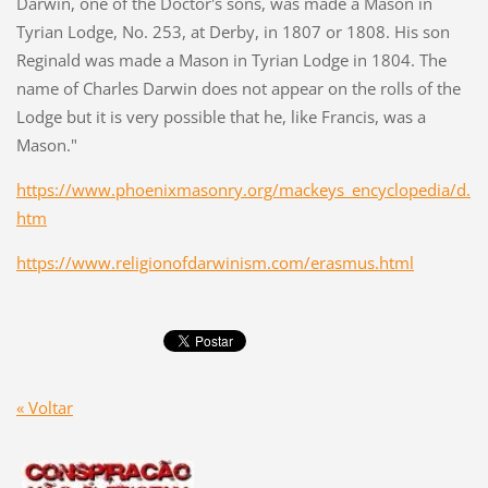
Darwin, one of the Doctor's sons, was made a Mason in
Tyrian Lodge, No. 253, at Derby, in 1807 or 1808. His son
Reginald was made a Mason in Tyrian Lodge in 1804. The
name of Charles Darwin does not appear on the rolls of the
Lodge but it is very possible that he, like Francis, was a
Mason."
https://www.phoenixmasonry.org/mackeys_encyclopedia/d.
htm
https://www.religionofdarwinism.com/erasmus.html
« Voltar