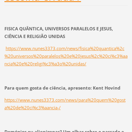
FISICA QUÂNTICA, UNIVERSOS PARALELOS E JESUS,
CIÊNCIA E RELIGIÃO UNIDAS
https://www.nunes3373.com/news/fisica%20quantica%2c
%20universos%20paralelos%20e%20jesus%2c%20ci%c3%aa
ncia%20e%20religi%c3%a3o%20unidas/
Para quem gosta de ciência, apresento: Kent Hovind
https://www.nunes3373.com/news/para%20quem%20gost
a%20de%20ci%c3%aancia-/
Demónios ou alienígenas? Um olhar sobre o passado e