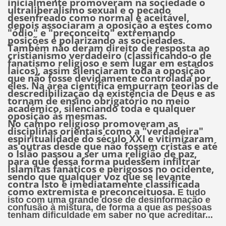
inicialmente promoveram na sociedade o
ultraliberalismo sexual e o pecado
desenfreado como normal e aceitável,
depois associaram a oposição a estes como
"ódio" e "preconceito" extremando
posições e polarizando as sociedades.
Também não deram direito de resposta ao
cristianismo verdadeiro (classificando-o de
fanatismo religioso e sem lugar em estados
laicos), assim silenciaram toda a oposição
que não fosse devidamente controlada por
eles. Na área científica empurram teorias de
descredibilização da existência de Deus e as
tornam de ensino obrigatório no meio
académico, silenciando toda e qualquer
oposição às mesmas.
No campo religioso promoveram as
disciplinas orientais como a "verdadeira"
espiritualidade do século XXI e vitimizaram
as outras desde que não fossem cristãs e até
o Islão passou a ser uma religião de paz,
para que dessa forma pudessem infiltrar
islamitas fanáticos e perigosos no ocidente,
sendo que qualquer voz que se levante
contra isto é imediatamente classificada
como extremista e preconceituosa.
E tudo
isto com uma grande dose de desinformação e
confusão à mistura, de forma a que as pessoas
tenham dificuldade em saber no que acreditar...