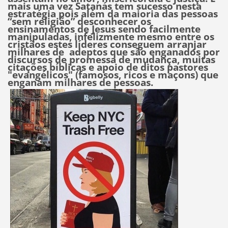
mais uma vez Satanás tem sucesso nesta
estratégia pois além da maioria das pessoas
“sem religião” desconhecer os
ensinamentos de Jesus sendo facilmente
manipuladas, infelizmente
mesmo entre os
cristãos estes líderes conseguem arranjar
milhares de adeptos que são enganados por
discursos de promessa de mudança, muitas
citações bíblicas e apoio de ditos pastores
"evangélicos" (famosos, ricos e maçons) que
enganam milhares de pessoas.