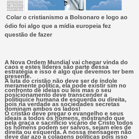
Colar o cristianismo a Bolsonaro e logo ao
ódio foi algo que a mídia europeia fez
questão de fazer
A Nova Ordem Mundial vai chegar vinda do
caos e estes líderes são parte dessa
estratégia e isso é algo que devemos ter bem
presente.
A luta do cristão não deve ser de índole
meramente política, ela pode existir sim no
confronto de ideias ou leis mas o seu
posicionamento deve transcender a
politiquice humana de esquerda ou direita,
pois na verdade as sociedades secretas
dominam ambos os lados!
O cristão deve pregar o evangelho e seus
ideais a todos os homens, mostrando que
pela graça e sacrifício vicário de Cristo todos
os homens podem ser salvos, sejam eles de
direita ou esquerda. A nossa mensagem não
deve dar azo a colagens políticas pois isso