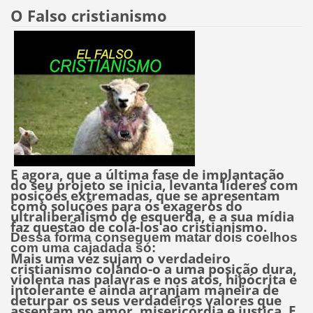
O Falso cristianismo
E agora, que a última fase de implantação
do seu projeto se inicia, levanta líderes com
posições extremadas, que se apresentam
como soluções para os exageros do
ultraliberalismo de esquerda, e a sua mídia
faz questão de colá-los ao cristianismo.
Dessa forma conseguem matar dois coelhos
com uma cajadada só:
Mais uma vez sujam o verdadeiro
cristianismo colando-o a uma posição dura,
violenta nas palavras e nos atos, hipócrita e
intolerante e ainda arranjam maneira de
deturpar os seus verdadeiros valores que
assentam no amor, misericórdia e justiça. E