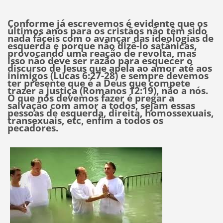
Conforme já escrevemos é evidente que os
últimos anos para os cristãos não têm sido
nada fáceis com o avançar das ideologias de
esquerda e porque não dizê-lo satânicas,
provocando uma reação de revolta, mas
isso não deve ser razão para esquecer o
discurso de Jesus que apela ao amor até aos
inimigos (Lucas 6:27-28) e sempre devemos
ter presente que é a Deus que compete
trazer a justiça (Romanos 12:19), não a nós.
O que nós devemos fazer é pregar a
salvação com amor a todos, sejam essas
pessoas de esquerda, direita, homossexuais,
transexuais, etc, enfim a todos os
pecadores.