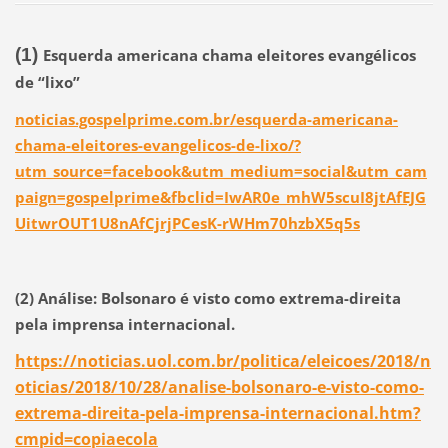
(1)
Esquerda americana chama eleitores evangélicos
de “lixo”
noticias.gospelprime.com.br/esquerda-americana-
chama-eleitores-evangelicos-de-lixo/?
utm_source=facebook&utm_medium=social&utm_cam
paign=gospelprime&fbclid=IwAR0e_mhW5scuI8jtAfEJG
UitwrOUT1U8nAfCjrjPCesK-rWHm70hzbX5q5s
(2)
Análise: Bolsonaro é visto como extrema-direita
pela imprensa internacional.
https://noticias.uol.com.br/politica/eleicoes/2018/n
oticias/2018/10/28/analise-bolsonaro-e-visto-como-
extrema-direita-pela-imprensa-internacional.htm?
cmpid=copiaecola