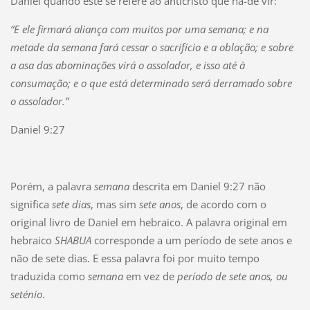
Daniel quando este se refere ao anticristo que há-de vir:
“E ele firmará aliança com muitos por uma semana; e na
metade da semana fará cessar o sacrifício e a oblação; e sobre
a asa das abominações virá o assolador, e isso até à
consumação; e o que está determinado será derramado sobre
o assolador.”
Daniel 9:27
Porém, a palavra
semana
descrita em Daniel 9:27 não
significa
sete dias
, mas sim
sete anos
, de acordo com o
original livro de Daniel em hebraico. A palavra original em
hebraico
SHABUA
corresponde a um período de sete anos e
não de sete dias. E essa palavra foi por muito tempo
traduzida como
semana
em vez de
período de sete anos, ou
seténio
.