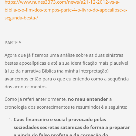
https://www.nunes3373.com/news/a21-12-2012-vs-a-
biblia-e-o-fim-dos-tempos-parte-4-o-livro-do-apocalipse-a-
segunda-besta-/
PARTE 5
Agora que já fizemos uma análise sobre as duas sinistras
bestas apocalípticas e até a sua identificação mais plausível
à luz da narrativa Bíblica (na minha interpretação),
avancemos então para o que eu entendo como a sequência
dos acontecimentos.
Como já referi anteriormente,
no meu entender
a
cronologia dos acontecimentos (e resumindo) é a seguinte:
Caos financeiro e social provocado pelas
sociedades secretas satânicas de forma a preparar
a vinda do falso profeta e da coroação do